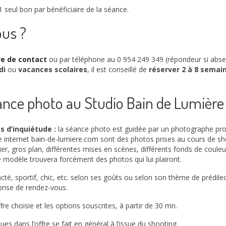
 seul bon par bénéficiaire de la séance.
us ?
re de contact
ou par téléphone au 0 954 249 349 (répondeur si abs
di
ou
vacances scolaires
, il est conseillé de
réserver 2 à 8 semai
nce photo au Studio Bain de Lumière
as d’inquiétude :
la séance photo est guidée par un photographe pro
e internet bain-de-lumiere.com sont des photos prises au cours de shoo
r, gros plan, différentes mises en scènes, différents fonds de coul
e modèle trouvera forcément des photos qui lui plairont.
té, sportif, chic, etc. selon ses goûts ou selon son thème de prédilec
rise de rendez-vous.
offre choisie et les options souscrites, à partir de 30 mn.
es dans l’offre se fait en général à l’issue du shooting.