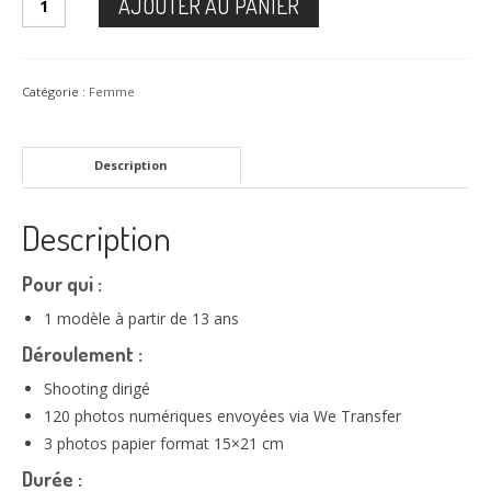
AJOUTER AU PANIER
de
Femme
Best
of
Catégorie :
Femme
Description
Description
Pour qui :
1 modèle à partir de 13 ans
Déroulement :
Shooting dirigé
120 photos numériques envoyées via We Transfer
3 photos papier format 15×21 cm
Durée :