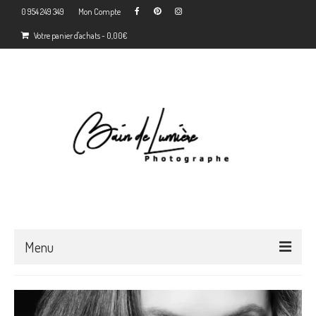
0 954 249 349
Mon Compte
Votre panier d'achats
-
0,00
€
Menu
Accueil
Déroulement