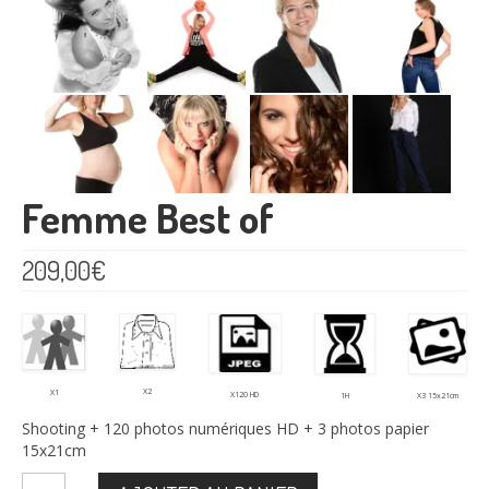
Femme Best of
209,00
€
X2
X1
X120 HD
X3 15x21cm
1H
Shooting + 120 photos numériques HD + 3 photos papier
15x21cm
quantité