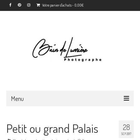
Votre panier d'achats
-
0,00
€
Menu
Accueil
Petit ou grand Palais
28
Déroulement
SEP 2017