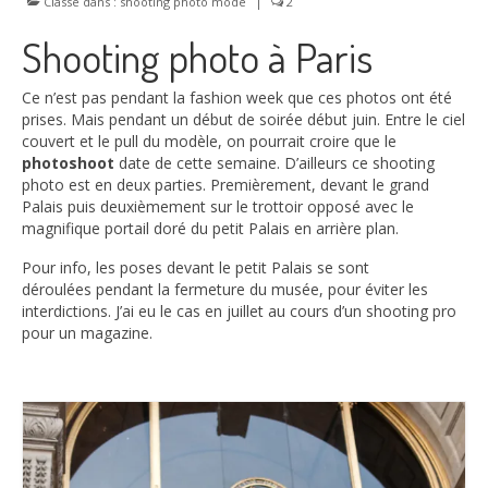
Classé dans :
Nos Offres
shooting photo mode
|
2
Shooting photo à Paris
Contact
Blog
Ce n’est pas pendant la fashion week que ces photos ont été
prises. Mais pendant un début de soirée début juin. Entre le ciel
À propos
couvert et le pull du modèle, on pourrait croire que le
photoshoot
date de cette semaine. D’ailleurs ce shooting
photo est en deux parties. Premièrement, devant le grand
Palais puis deuxièmement sur le trottoir opposé avec le
magnifique portail doré du petit Palais en arrière plan.
Pour info, les poses devant le petit Palais se sont
déroulées pendant la fermeture du musée, pour éviter les
interdictions. J’ai eu le cas en juillet au cours d’un shooting pro
pour un magazine.