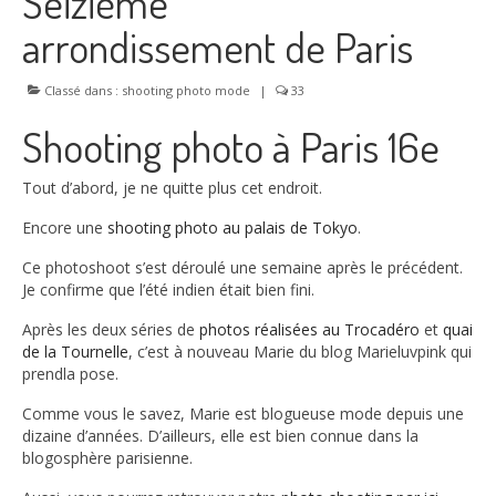
Seizième
Nos Offres
arrondissement de Paris
Contact
Classé dans :
shooting photo mode
|
33
Blog
Shooting photo à Paris 16e
À propos
Tout d’abord, je ne quitte plus cet endroit.
Encore une
shooting photo au palais de Tokyo
.
Ce photoshoot s’est déroulé une semaine après le précédent.
Je confirme que l’été indien était bien fini.
Après les deux séries de
photos réalisées au Trocadéro
et
quai
de la Tournelle
, c’est à nouveau Marie du blog Marieluvpink qui
prendla pose.
Comme vous le savez, Marie est blogueuse mode depuis une
dizaine d’années. D’ailleurs, elle est bien connue dans la
blogosphère parisienne.