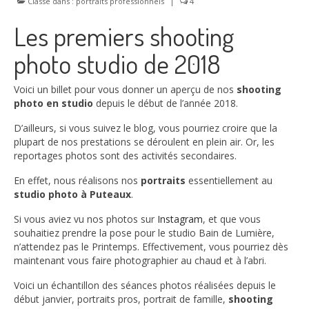
Classé dans :
Nos Offres
portraits professionnels
|
4
Les premiers shooting
Contact
photo studio de 2018
Blog
À propos
Voici un billet pour vous donner un aperçu de nos
shooting
photo en studio
depuis le début de l’année 2018.
D’ailleurs, si vous suivez le blog, vous pourriez croire que la
plupart de nos prestations se déroulent en plein air. Or, les
reportages photos sont des activités secondaires.
En effet, nous réalisons nos
portraits
essentiellement au
studio photo à Puteaux
.
Si vous aviez vu nos photos sur
Instagram
, et que vous
souhaitiez prendre la pose pour le studio Bain de Lumière,
n’attendez pas le Printemps. Effectivement, vous pourriez dès
maintenant vous faire photographier au chaud et à l’abri.
Voici un échantillon des séances photos réalisées depuis le
début janvier, portraits pros, portrait de famille,
shooting