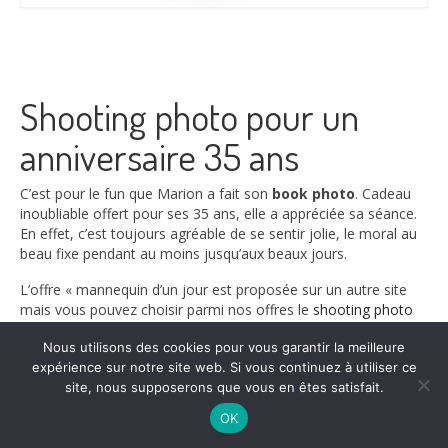
Shooting photo pour un
anniversaire 35 ans
C’est pour le fun que Marion a fait son
book photo
. Cadeau
inoubliable offert pour ses 35 ans, elle a appréciée sa séance.
En effet, c’est toujours agréable de se sentir jolie, le moral au
beau fixe pendant au moins jusqu’aux beaux jours.
L’offre « mannequin d’un jour est proposée sur un autre site
mais vous pouvez choisir parmi nos offres le
shooting photo
femme studio
et ajouter l’option book photo a4, pour que le
Nous utilisons des cookies pour vous garantir la meilleure
souvenir soit impérissable.
expérience sur notre site web. Si vous continuez à utiliser ce
site, nous supposerons que vous en êtes satisfait.
OK