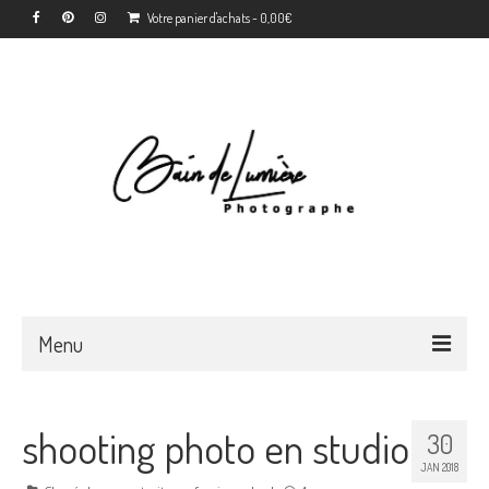
Votre panier d'achats
-
0,00
€
Menu
Accueil
shooting photo en studio
30
Déroulement
JAN 2018