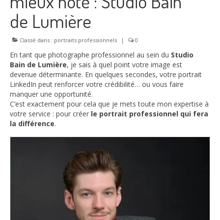
mieux noté : Studio Bain
Nos Offres
de Lumière
Contact
Classé dans :
portraits professionnels
|
0
Blog
En tant que photographe professionnel au sein du
Studio
À propos
Bain de Lumière
, je sais à quel point votre image est
devenue déterminante. En quelques secondes, votre portrait
LinkedIn peut renforcer votre crédibilité… ou vous faire
manquer une opportunité.
C’est exactement pour cela que je mets toute mon expertise à
votre service : pour créer
le portrait professionnel qui fera
la différence
.