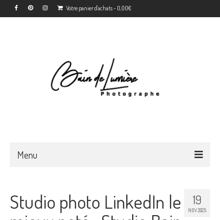
Votre panier d'achats
-
0,00
€
Menu
Accueil
Studio photo LinkedIn le
19
Déroulement
NOV 2025