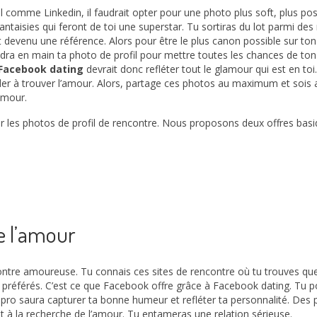
 comme Linkedin, il faudrait opter pour une photo plus soft, plus pos
aisies qui feront de toi une superstar. Tu sortiras du lot parmi des mi
devenu une référence. Alors pour être le plus canon possible sur ton 
ra en main ta photo de profil pour mettre toutes les chances de ton 
e Facebook dating
devrait donc refléter tout le glamour qui est en t
ider à trouver l’amour. Alors, partage ces photos au maximum et sois a
amour.
pour les photos de profil de rencontre. Nous proposons deux offres basi
e l’amour
contre amoureuse. Tu connais ces sites de rencontre où tu trouves quel
référés. C’est ce que Facebook offre grâce à Facebook dating. Tu pour
 pro saura capturer ta bonne humeur et refléter ta personnalité. Des 
ent à la recherche de l’amour. Tu entameras une relation sérieuse.