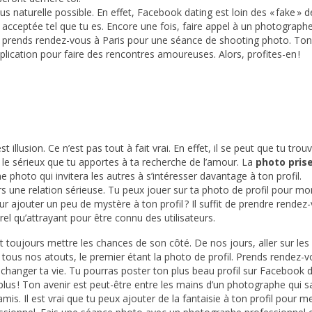
s naturelle possible. En effet, Facebook dating est loin des « fake » 
 acceptée tel que tu es. Encore une fois, faire appel à un photographe 
us, prends rendez-vous à Paris pour une séance de shooting photo. Ton p
plication pour faire des rencontres amoureuses. Alors, profites-en !
illusion. Ce n’est pas tout à fait vrai. En effet, il se peut que tu tro
t le sérieux que tu apportes à ta recherche de l’amour. La
photo pris
 photo qui invitera les autres à s’intéresser davantage à ton profil.
rs une relation sérieuse. Tu peux jouer sur ta photo de profil pour mon
r ajouter un peu de mystère à ton profil ? Il suffit de prendre rendez
urel qu’attrayant pour être connu des utilisateurs.
ut toujours mettre les chances de son côté. De nos jours, aller sur l
nt tous nos atouts, le premier étant la photo de profil. Prends rendez
changer ta vie. Tu pourras poster ton plus beau profil sur Facebook
 plus ! Ton avenir est peut-être entre les mains d’un photographe qui 
mis. Il est vrai que tu peux ajouter de la fantaisie à ton profil pour me