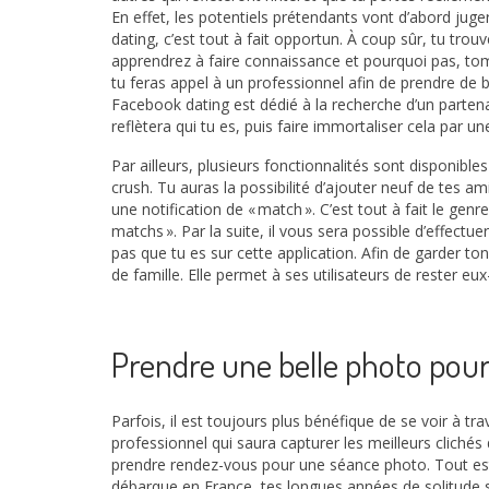
En effet, les potentiels prétendants vont d’abord jug
dating, c’est tout à fait opportun. À coup sûr, tu trouv
apprendrez à faire connaissance et pourquoi pas, tomber
tu feras appel à un professionnel afin de prendre de be
Facebook dating est dédié à la recherche d’un partenai
reflètera qui tu es, puis faire immortaliser cela par 
Par ailleurs, plusieurs fonctionnalités sont disponible
crush. Tu auras la possibilité d’ajouter neuf de tes a
une notification de « match ». C’est tout à fait le genre
matchs ». Par la suite, il vous sera possible d’effect
pas que tu es sur cette application. Afin de garder 
de famille. Elle permet à ses utilisateurs de rester 
Prendre une belle photo pour
Parfois, il est toujours plus bénéfique de se voir à tr
professionnel qui saura capturer les meilleurs clichés 
prendre rendez-vous pour une séance photo. Tout est
débarque en France, tes longues années de solitude se