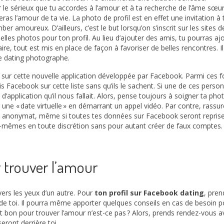
er le sérieux que tu accordes à l’amour et à ta recherche de l’âme sœu
eras l’amour de ta vie. La photo de profil est en effet une invitation à
 amoureux. D’ailleurs, c’est le but lorsqu’on s’inscrit sur les sites de
lles photos pour ton profil. Au lieu d’ajouter des amis, tu pourras ajo
re, tout est mis en place de façon à favoriser de belles rencontres. Il
une dating photographe.
s sur cette nouvelle application développée par Facebook. Parmi ces fon
mis Facebook sur cette liste sans qu’ils le sachent. Si une de ces pers
 d’application qu’il nous fallait. Alors, pense toujours à soigner ta phot
uer une « date virtuelle » en démarrant un appel vidéo. Par contre, ra
ton anonymat, même si toutes tes données sur Facebook seront reprise
eux-mêmes en toute discrétion sans pour autant créer de faux comptes.
 trouver l’amour
avers les yeux d’un autre. Pour
ton profil sur Facebook dating
, pren
de toi. Il pourra même apporter quelques conseils en cas de besoin pour
 bon pour trouver l’amour n’est-ce pas ? Alors, prends rendez-vous 
ront derrière toi.