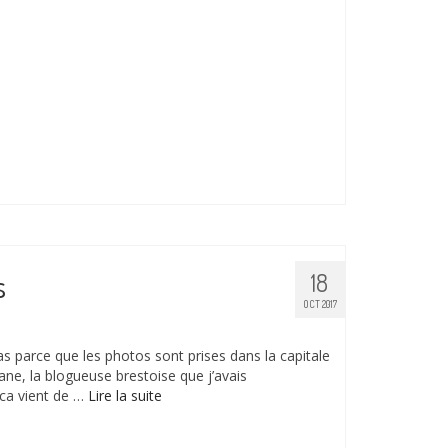
s
18
OCT 2017
s parce que les photos sont prises dans la capitale
ane, la blogueuse brestoise que j’avais
ica vient de …
Lire la suite­­