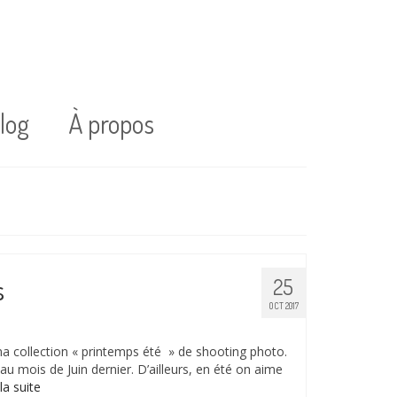
log
À propos
s
25
OCT 2017
ma collection « printemps été » de shooting photo.
au mois de Juin dernier. D’ailleurs, en été on aime
la suite­­